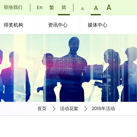
字
A
)
字
A
)
联络我们
En
繁
简
字
A
)
体
体
体
得奖机构
资讯中心
媒体中心
大
大
大
小：
小：
小：
小
正
更
(
常
大
(
(
首页
活动花絮
2016年活动