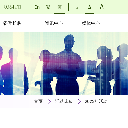
字
A
)
字
A
)
联络我们
En
繁
简
字
A
)
体
体
体
得奖机构
资讯中心
媒体中心
大
大
大
小：
小：
小：
小
正
更
(
常
大
(
(
首页
活动花絮
2023年活动