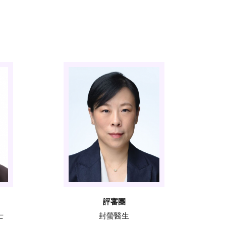
評審團
士
封螢醫生