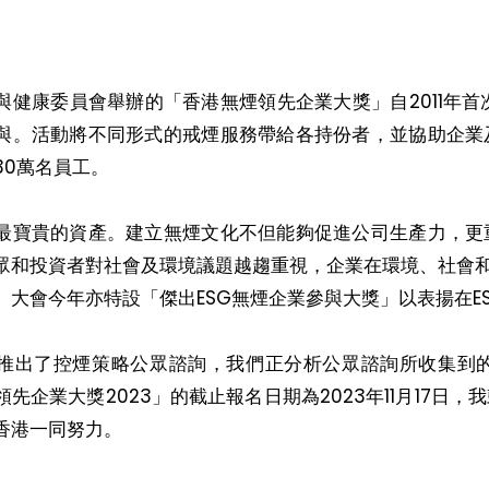
與健康委員會舉辦的「香港無煙領先企業大獎」自2011年首
與。活動將不同形式的戒煙服務帶給各持份者，並協助企業
30萬名員工。
最寶貴的資產。建立無煙文化不但能夠促進公司生產力，更
眾和投資者對社會及環境議題越趨重視，企業在環境、社會和公
。大會今年亦特設「傑出ESG無煙企業參與大獎」以表揚在E
推出了控煙策略公眾諮詢，我們正分析公眾諮詢所收集到
領先企業大獎2023」的截止報名日期為2023年11月17
香港一同努力。