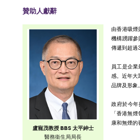
贊助人獻辭
由香港吸煙
機構踴躍參
傳遞到超過
員工是企業
感。近年大
品牌及形象
政府於今年
「香港無煙
康和無煙的
盧寵茂教授 BBS 太平紳士
醫務衞生局局長