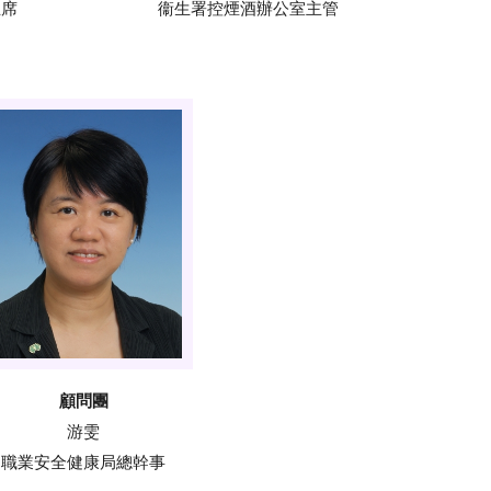
主席
衞生署控煙酒辦公室主管
顧問團
游雯
職業安全健康局總幹事