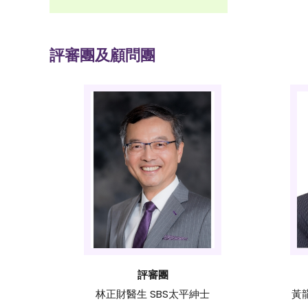
評審團及顧問團
評審團
林正財醫生 SBS太平紳士
黃龍