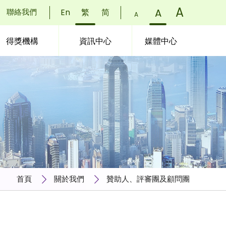
字
A
)
字
A
)
聯絡我們
En
繁
简
字
A
)
體
體
體
得獎機構
資訊中心
媒體中心
大
大
大
小：
小：
小：
小
正
更
(
常
大
(
(
首頁
關於我們
贊助人、評審團及顧問團