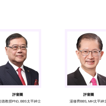
評審團
評審團
德教授PhD, BBS太平紳士
湯修齊BBS, MH太平紳