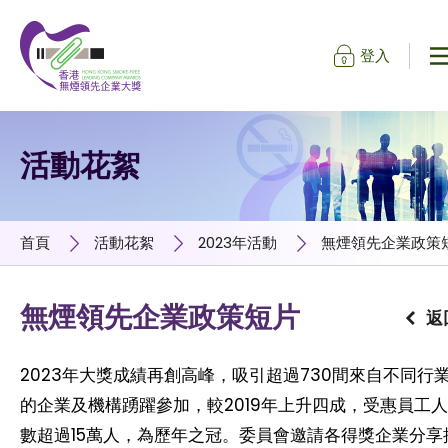
登入
跳到內容（按輸入鍵）
活動花絮
首頁
活動花絮
2023年活動
無煙領先企業政策
無煙領先企業政策短片
返
2023年大獎成績再創高峰，吸引超過730間來自不同行
的企業及機構踴躍參加，較2019年上升四成，受惠員工人
數超過15萬人，為歷年之冠。委員會邀請各得獎企業分享