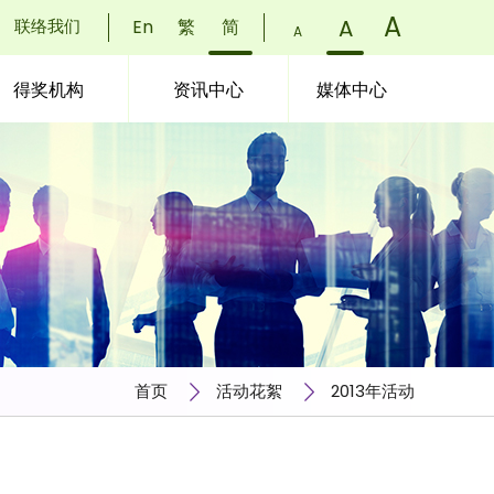
字
A
)
字
A
)
联络我们
En
繁
简
字
A
)
体
体
体
得奖机构
资讯中心
媒体中心
大
大
大
小：
小：
小：
小
正
更
(
常
大
(
(
首页
活动花絮
2013年活动