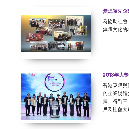
無煙領先企
為協助社會
無煙文化
2013年大
香港吸煙與
的企業踴躍
策，得到三
戶及社會大眾