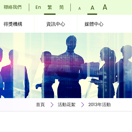
字
A
)
字
A
)
聯絡我們
En
繁
简
字
A
)
體
體
體
得獎機構
資訊中心
媒體中心
大
大
大
小：
小：
小：
小
正
更
(
常
大
(
(
首頁
活動花絮
2013年活動